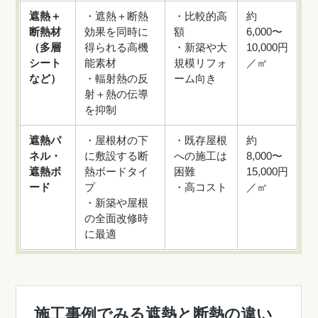
遮熱＋
・遮熱＋断熱
・比較的高
約
断熱材
効果を同時に
額
6,000〜
（多層
得られる高機
・新築や大
10,000円
シート
能素材
規模リフォ
／㎡
など）
・輻射熱の反
ーム向き
射＋熱の伝導
を抑制
遮熱パ
・屋根材の下
・既存屋根
約
ネル・
に敷設する断
への施工は
8,000〜
遮熱ボ
熱ボードタイ
困難
15,000円
ード
プ
・高コスト
／㎡
・新築や屋根
の全面改修時
に最適