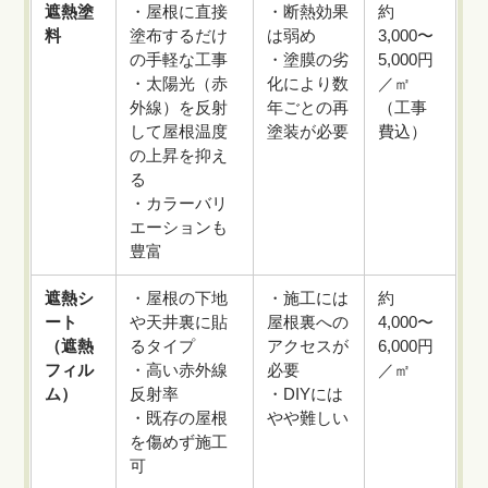
遮熱塗
・屋根に直接
・断熱効果
約
料
塗布するだけ
は弱め
3,000〜
の手軽な工事
・塗膜の劣
5,000円
・太陽光（赤
化により数
／㎡
外線）を反射
年ごとの再
（工事
して屋根温度
塗装が必要
費込）
の上昇を抑え
る
・カラーバリ
エーションも
豊富
遮熱シ
・屋根の下地
・施工には
約
ート
や天井裏に貼
屋根裏への
4,000〜
（遮熱
るタイプ
アクセスが
6,000円
フィル
・高い赤外線
必要
／㎡
ム）
反射率
・DIYには
・既存の屋根
やや難しい
を傷めず施工
可