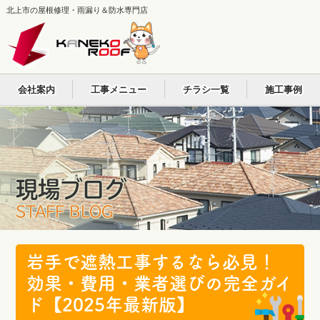
北上市の屋根修理・雨漏り＆防水専門店
会社案内
工事メニュー
チラシ一覧
施工事例
現場ブログ
STAFF BLOG
岩手で遮熱工事するなら必見！
効果・費用・業者選びの完全ガイ
ド【2025年最新版】