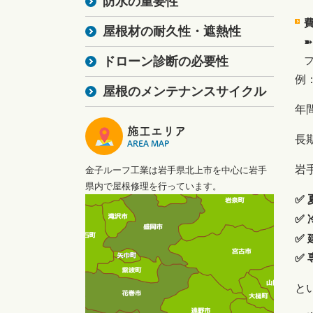
防水の重要性
屋根材の耐久性・遮熱性
ドローン診断の必要性
例
屋根のメンテナンスサイクル
年
施工エリア
長
AREA MAP
岩
金子ルーフ工業は岩手県北上市を中心に岩手
県内で屋根修理を行っています。
✅
✅
✅
✅
と