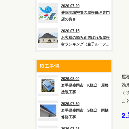
2026.07.20
盛岡地域密着の屋根修理専門
店の良さ
2026.07.15
お客様の悩み別選ばれる屋根
材ランキング（金子ルーフ...
施工事例
屋
2026.08.04
効
岩手県盛岡市 K様邸 屋根
塗装工事
く
こ
2026.07.30
岩手県盛岡市 S様邸 雨樋
2.
修繕工事
2026.07.28