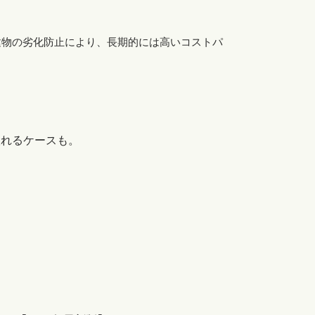
建物の劣化防止により、長期的には高いコストパ
）
取れるケースも。