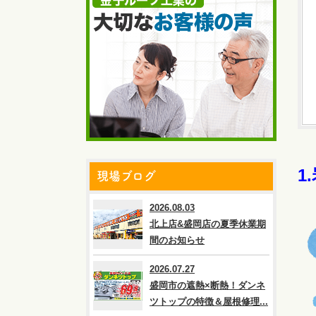
1
現場ブログ
2026.08.03
北上店&盛岡店の夏季休業期
間のお知らせ
2026.07.27
盛岡市の遮熱×断熱！ダンネ
ツトップの特徴＆屋根修理...