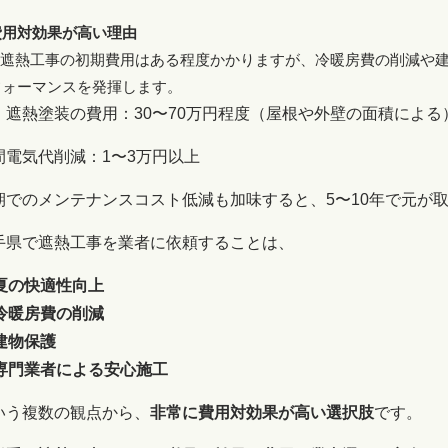
費用対効果が高い理由
➽遮熱工事の初期費用はある程度かかりますが、冷暖房費の削減や
フォーマンスを発揮します。
：遮熱塗装の費用：30〜70万円程度（屋根や外壁の面積による
間電気代削減：1〜3万円以上
期でのメンテナンスコスト低減も加味すると、5〜10年で元が
手県で遮熱工事を業者に依頼することは、
 夏の快適性向上
 冷暖房費の削減
 建物保護
 専門業者による安心施工
いう複数の観点から、
非常に費用対効果が高い選択肢
です。