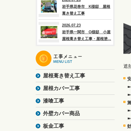
岩手県花巻市 K様邸 屋根
葺き替え工事
2026.07.23
岩手県一関市 O様邸 小屋
屋根葺き替え工事・屋根塗...
工事メニュー
MENU LIST
遮
屋根葺き替え工事
屋根カバー工事
漆喰工事
外壁カバー商品
板金工事