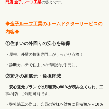
門店 金子ルーフ工業
の答えです。
◆
金子ルーフ工業
のホームドクターサービスの
内容◆
①住まいの外回りの安心を確保
・屋根、外壁の技術専門士がしっかり点検！
・診断カルテで住まいの情報がお手元に。
②驚きの高還元・負担軽減
・
安心還元プランでは月額費の80％が積み立て
られ、工
事の際にご利用可能です。
・弊社施工の際は、会員の皆様を対象に見積額から
10％