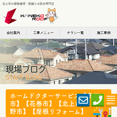
北上市の屋根修理・雨漏り＆防水専門店
会社案内
工事メニュー
チラシ一覧
施工事例
現場ブログ
STAFF BLOG
ホームドクターサービス【奥州
市】【花巻市】【北上市】【遠
MENU
野市】【屋根リフォーム】