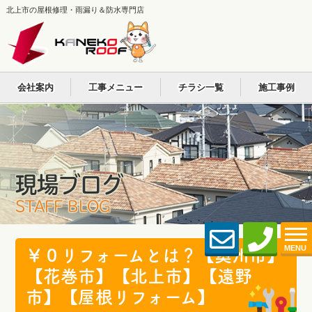
北上市の屋根修理・雨漏り＆防水専門店
会社案内
工事メニュー
チラシ一覧
施工事例
現場ブログ
STAFF BLOG
MENU
￥０リフォームとは？【奥州市】
【花巻市】【北上市】【遠野
市】【屋根リフォーム】