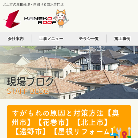
北上市の屋根修理・雨漏り＆防水専門店
会社案内
工事メニュー
チラシ一覧
施工事例
現場ブログ
STAFF BLOG
すがもれの原因と対策方法【奥
州市】【花巻市】【北上市】
【遠野市】【屋根リフォーム】